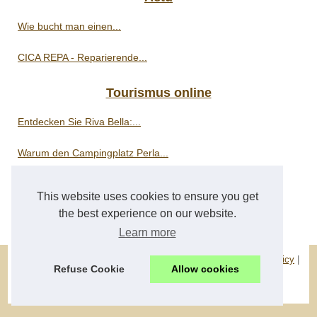
Wie bucht man einen...
CICA REPA - Reparierende...
Tourismus online
Entdecken Sie Riva Bella:...
Warum den Campingplatz Perla...
Welche...
This website uses cookies to ensure you get
the best experience on our website.
Visumanforderungen im...
Learn more
© 2026
Pauschalreise-buchen.eu
|
Navigation Map
|
Cookies Policy
|
Refuse Cookie
Allow cookies
RSS
|
Dotclear © 2003-2026
forfait-voyage
|
packagetours